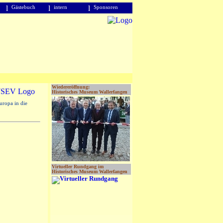
l
Gästebuch
l
intern
l
Sponsoren
Wiedereröffnung:
Historisches Museum Wallerfangen
uropa in die
Virtueller Rundgang im
Historisches Museum Wallerfangen