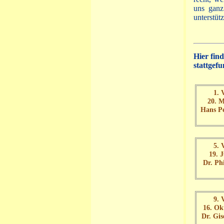
uns ganz
unterstüt
Hier fin
stattgef
1. 
20. 
Hans Pe
5. 
19. 
Dr. Ph
9. 
16. Ok
Dr. Gis