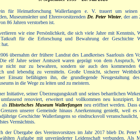
in für Heimatforschung Wallerfangen e. V. trauert um seinen l
nden, Museumsleiter und Ehrenvorsitzenden
Dr. Peter Winter
, der am 
von 86 Jahren verstorben ist.
erlieren wir eine Persönlichkeit, die sich viele Jahre mit Kenntnis, 
Tatkraft für die Erforschung und Bewahrung der Geschichte Wa
 hat.
2006 übernahm der frühere Landrat des Landkreises Saarlouis den Vor
 Die elf Jahre seiner Amtszeit waren geprägt von dem Anspruch, W
hte nicht nur zu bewahren, sondern sie auch den kommenden G
ich und lebendig zu vermitteln. Große Umsicht, sicherer Weitbli
cher Einsatz befähigten ihn, die grundlegende Neugestaltung de
eums in die Wege zu leiten und zu meistern.
er Initiative, seiner Überzeugungskraft und seines beharrlichen Wirk
mfassend renoviert, erweitert und vollkommen neu konzipiert. 
s als
Historisches Museum Wallerfangen
neu eröffnet werden. Dass e
 Grenzen unserer Gemeinde hinaus Anerkennung genießt, weil es 
ndjährige Geschichte Wallerfangens so eindrucksvoll veranschaulicht, 
stes Vermächtnis.
h der Übergabe des Vereinsvorsitzes im Jahr 2017 blieb Dr. Peter W
ewählten Aufgabe mit unveränderter Leidenschaft verbunden. Als M