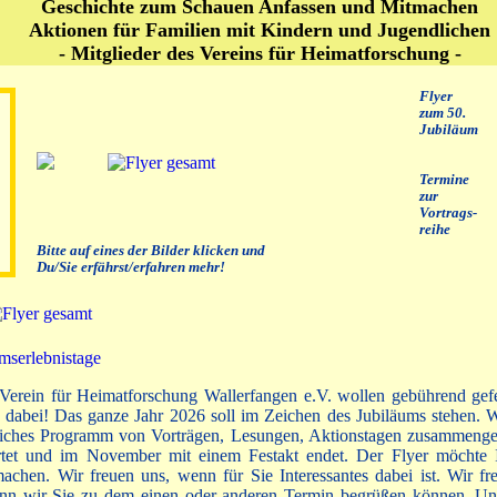
Geschichte zum Schauen Anfassen und Mitmachen
Aktionen für Familien mit Kindern und Jugendlichen
- Mitglieder des Vereins für Heimatforschung -
Flyer
zum 50.
Jubiläum
Termine
zur
Vortrags-
reihe
Bitte auf eines der Bilder klicken und
Du/Sie erfährst/erfahren mehr!
 Verein für Heimatforschung Wallerfangen e.V. wollen gebührend gefe
 dabei! Das ganze Jahr 2026 soll im Zeichen des Jubiläums stehen. 
iches Programm von Vorträgen, Lesungen, Aktionstagen zusammengest
rtet und im November mit einem Festakt endet. Der Flyer möchte 
achen. Wir freuen uns, wenn für Sie Interessantes dabei ist. Wir fr
enn wir Sie zu dem einen oder anderen Termin begrüßen können. Un