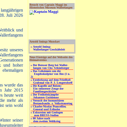
Besuch von Captain Maggi im
Historisches Museum Wallerfangen
angjährigen
28. Juli 2026
Weitblick und
llerfangens
Arnold Imings Mundart
» Arnold Iming:
sitz unseres
Wallerfanger Geschäftsleit
allerfangens
Neue Einträge auf der Webseite des
enerationen
Heimatvereins
ck und hoher
» Der Beruser Berg bei Waller-
fangen von Chr. Schönberger
s ehemaligen
» Das Geheimnis um die
Engelsskulptur von Ihn (1 u.
2)
» Entdeckung auf dem Friedhof:
Grabmal von P. J. Lengersdorff
ens wurde das
» Die Kapelle auf Reisen:
Ein steinerner Zeuge der
Im Jahr 2015
Familiengeschichte
s heute weit
» Der Freiheitskämpfer
Johannes Guittienne
die mehr als
» Versuch der humanitären
Bestandsaufn. z. Volkstrauertag
ist sein wohl
» Charles-Nicolas Peaucellier,
General und Erfinder
» Exkursion mit Geologen
zum BRUSS-Stollen
» 80 Jahre nach
inter seiner
dem zweiten Weltkrieg
useumsleiter