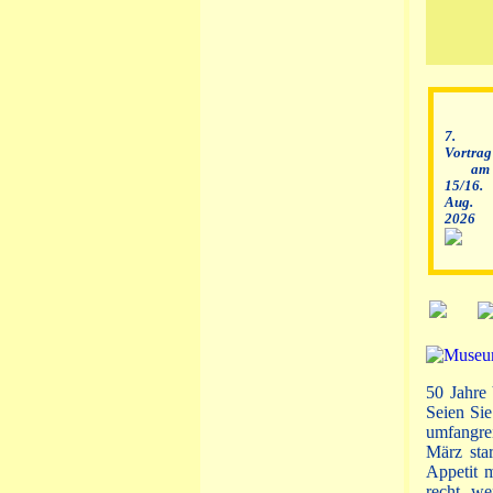
7.
Vortrag
am
15/16.
Aug.
2026
50 Jahre
Seien Sie
umfangre
März sta
Appetit m
recht, w