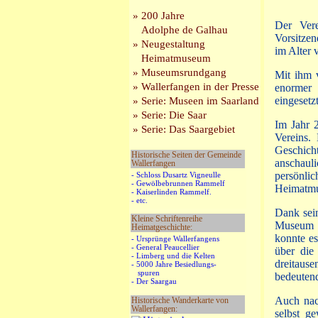
» 200 Jahre
Der Vere
Adolphe de Galhau
Vorsitze
» Neugestaltung
im Alter 
Heimatmuseum
» Museumsrundgang
Mit ihm v
» Wallerfangen in der Presse
enormer 
eingesetzt
» Serie: Museen im Saarland
» Serie: Die Saar
Im Jahr 
» Serie: Das Saargebiet
Vereins.
Geschic
Historische Seiten der Gemeinde
anschaul
Wallerfangen
persönli
- Schloss Dusartz Vigneulle
- Gewölbebrunnen Rammelf
Heimatmus
- Kaiserlinden Rammelf.
- etc.
Dank sein
Kleine Schriftenreihe
Museum u
Heimatgeschichte:
konnte e
- Ursprünge Wallerfangens
- General Peaucellier
über die
- Limberg und die Kelten
dreitause
- 5000 Jahre Besiedlungs-
spuren
bedeutend
- Der Saargau
Auch nac
Historische Wanderkarte von
Wallerfangen:
selbst g