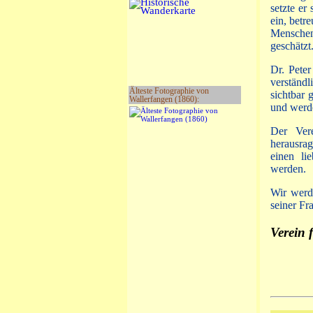
setzte e
ein, betr
Menschen
geschätzt
Dr. Peter
verständl
Älteste Fotographie von
sichtbar 
Wallerfangen (1860):
und werde
Der Vere
herausra
einen li
werden.
Wir werd
seiner Fr
Verein 