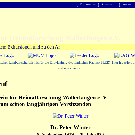
l
Datenschutz
l
Kontakt
l
Presse
Heimatforschung Wallerfangen e.V.
gen; Exkursionen und zu den Arbeitsbereichen
scher Landwirtschaftsfonds für die Entwicklung des ländlichen Raums (ELER): Hier investiert E
ländlichen Gebiete.
uf
ein für Heimatforschung Wallerfangen e. V.
 um seinen langjährigen Vorsitzenden
Dr. Peter Winter
9. September 1939 – 28. Juli 2026