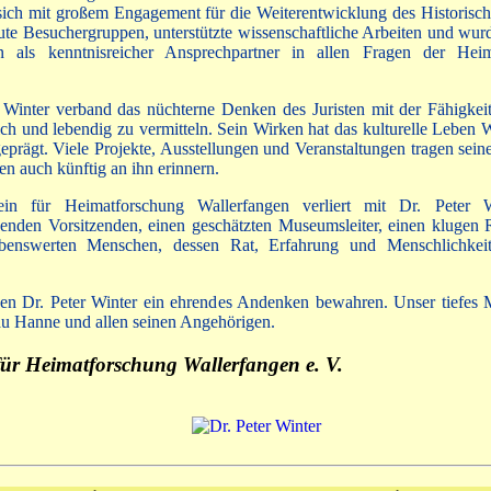
r sich mit großem Engagement für die Weiterentwicklung des Historis
eute Besuchergruppen, unterstützte wissenschaftliche Arbeiten und wur
 als kenntnisreicher Ansprechpartner in allen Fragen der Heim
.
 Winter verband das nüchterne Denken des Juristen mit der Fähigkei
ich und lebendig zu vermitteln. Sein Wirken hat das kulturelle Leben 
geprägt. Viele Projekte, Ausstellungen und Veranstaltungen tragen sein
n auch künftig an ihn erinnern.
in für Heimatforschung Wallerfangen verliert mit Dr. Peter W
genden Vorsitzenden, einen geschätzten Museumsleiter, einen klugen 
ebenswerten Menschen, dessen Rat, Erfahrung und Menschlichkei
en Dr. Peter Winter ein ehrendes Andenken bewahren. Unser tiefes Mi
au Hanne und allen seinen Angehörigen.
für Heimatforschung Wallerfangen e. V.