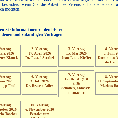
 besonders, wenn Sie die Arbeit des Vereins auf die eine oder 
zen möchten!
den Sie Informationen zu den bisher
undenen und zukünftigen Vorträgen:
Vortrag
2. Vortrag
3. Vortrag
4. Vort
März 2026
17. April 2026
15. Mai 2026
5. Juni 
ter Klauck
Dr. Pascal Strobel
Jean-Louis Kieffer
Dominique V
de Galh
7. Vortrag
Vortrag
6. Vortrag
8. Vort
15./16.. August
Juni 2026
3. Juli 2026
11. Septemb
2026
ilipp Thull
Dr. Beatrix Adler
Markus Ba
Schauen, anfassen,
mitmachen
Vortrag
10. Vortrag
tober 2026
6. November 2026
ela Tascher
Festakt zum