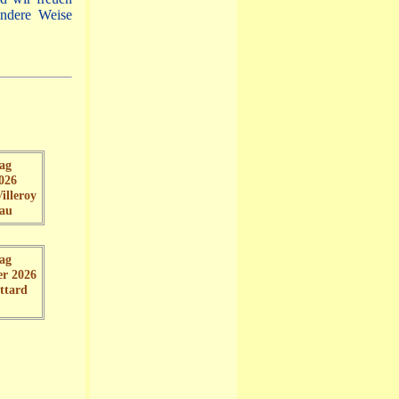
andere Weise
rag
2026
illeroy
au
rag
er 2026
ttard