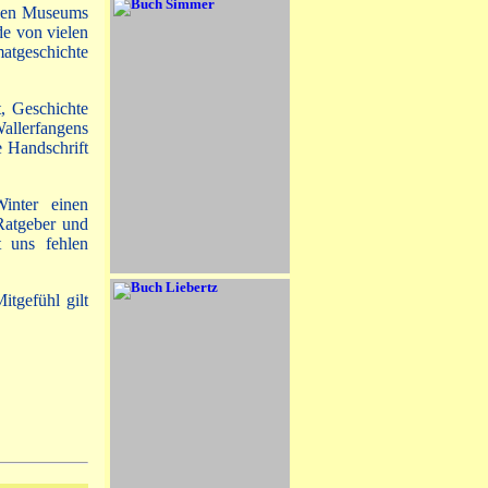
chen Museums
de von vielen
atgeschichte
t, Geschichte
Wallerfangens
e Handschrift
inter einen
Ratgeber und
t uns fehlen
tgefühl gilt